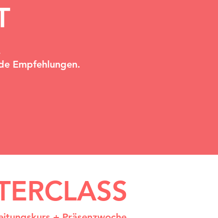
T
.
nde Empfehlungen.
TERCLASS
eitungskurs + Präsenzwoche