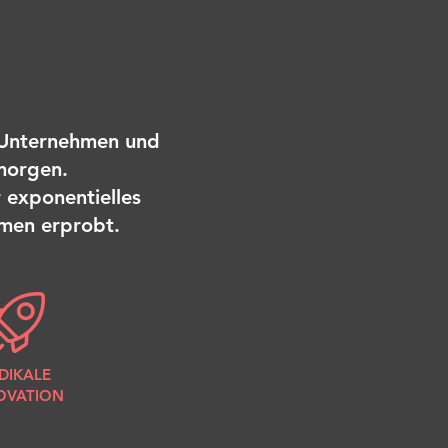
n Unternehmen und
 morgen.
r exponentielles
men erprobt.
DIKALE
OVATION