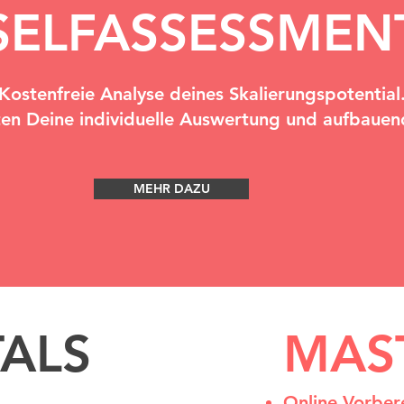
SELFASSESSMEN
Kostenfreie Analyse deines Skalierungspotential
uten Deine individuelle Auswertung und aufbaue
MEHR DAZU
ALS
MAS
Online Vorber