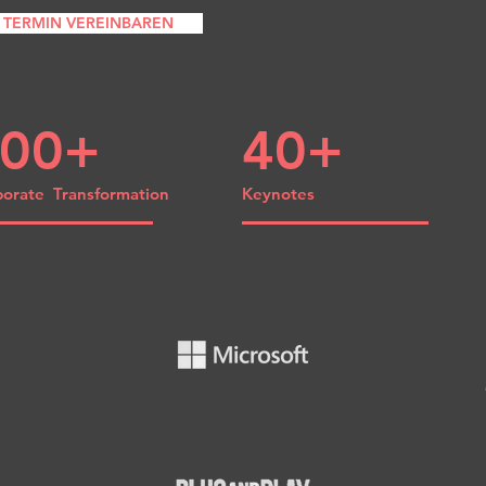
TERMIN VEREINBAREN
00+
40+
porate Transformation
Keynotes