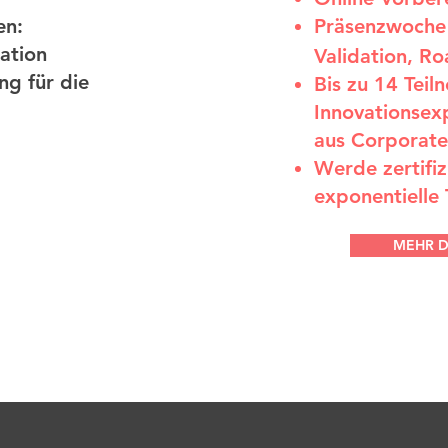
en:
Präsenzwoche 
mation
Validation, R
ng für die
Bis zu 14 Teil
Innovationsex
aus Corporates
Werde zertifi
exponentielle
MEHR 