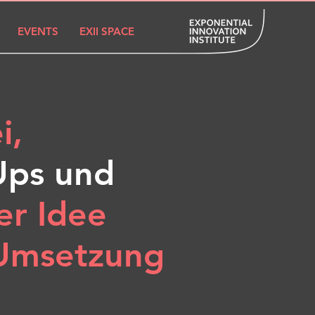
EVENTS
EXII SPACE
i,
-Ups und
er Idee
r Umsetzung