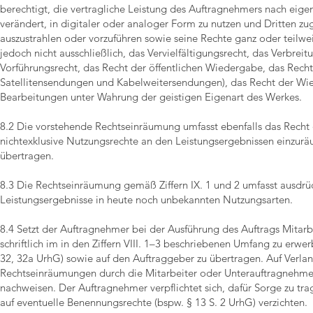
berechtigt, die vertragliche Leistung des Auftragnehmers nach eig
verändert, in digitaler oder analoger Form zu nutzen und Dritten zugä
auszustrahlen oder vorzuführen sowie seine Rechte ganz oder teilwe
jedoch nicht ausschließlich, das Vervielfältigungsrecht, das Verbreit
Vorführungsrecht, das Recht der öffentlichen Wiedergabe, das Recht
Satellitensendungen und Kabelweitersendungen), das Recht der Wi
Bearbeitungen unter Wahrung der geistigen Eigenart des Werkes.
8.2 Die vorstehende Rechtseinräumung umfasst ebenfalls das Recht
nichtexklusive Nutzungsrechte an den Leistungsergebnissen einzu
übertragen.
8.3 Die Rechtseinräumung gemäß Ziffern IX. 1 und 2 umfasst ausdrü
Leistungsergebnisse in heute noch unbekannten Nutzungsarten.
8.4 Setzt der Auftragnehmer bei der Ausführung des Auftrags Mitarb
schriftlich im in den Ziffern VIII. 1–3 beschriebenen Umfang zu er
32, 32a UrhG) sowie auf den Auftraggeber zu übertragen. Auf Verl
Rechtseinräumungen durch die Mitarbeiter oder Unterauftragnehm
nachweisen. Der Auftragnehmer verpflichtet sich, dafür Sorge zu tra
auf eventuelle Benennungsrechte (bspw. § 13 S. 2 UrhG) verzichten.