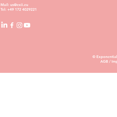
Mail:
us@exii.eu
Tel:
+49 172 4029221
© Exponential
AGB
/
Im