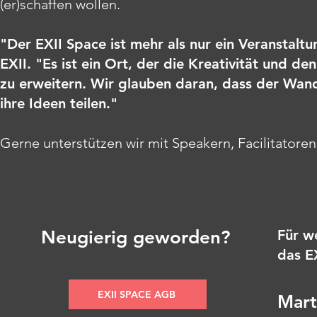
(er)schaffen wollen.
"Der EXII Space ist mehr als nur ein Veranstal
EXII. "Es ist ein Ort, der die Kreativität und 
zu erweitern. Wir glauben daran, dass der W
ihre Ideen teilen."
Gerne unterstützen wir mit Speakern, Facilitatore
Corporates sowie unserem hauseigenen Catering.
Neugierig geworden?
Für w
das E
EXII SPACE AGB
Mart