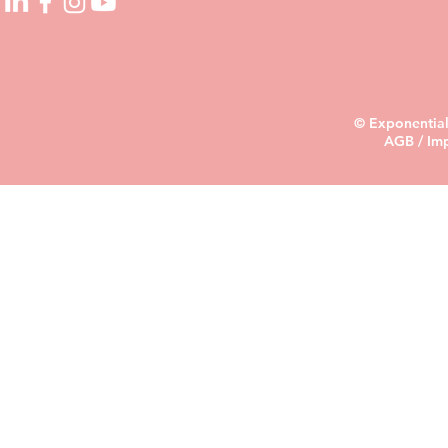
© Exponential
AGB
/
Im