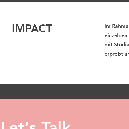
IMPACT
Im Rahmen
einzelnen 
mit Studi
erprobt u
Let‘s Talk