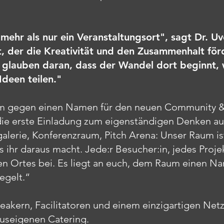
 mehr als nur ein Veranstaltungsort", sagt Dr. 
rt, der die Kreativität und den Zusammenhalt fö
r glauben daran, dass der Wandel dort beginnt
deen teilen."
eam gegen einen Namen für den neuen Community & 
s die erste Einladung zum eigenständigen Denken a
lerie, Konferenzraum, Pitch Arena: Unser Raum ist 
s ihr daraus macht. Jede:r Besucher:in, jedes Projek
gen Ortes bei. Es liegt an euch, dem Raum einen N
egelt.“
eakern, Facilitatoren und einem einzigartigen Net
useigenen Catering.