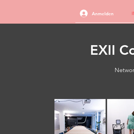
Anmelden
EXII C
Networki