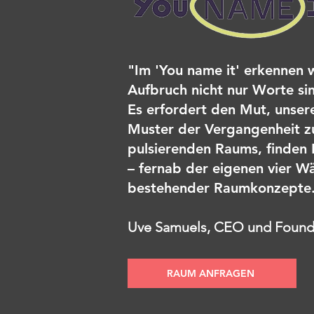
"Im 'You name it' erkennen 
Aufbruch nicht nur Worte si
Es erfo
rdert den Mut, unser
Muster der Vergangenheit z
pulsierenden Raums, finden K
– fernab der eigenen vier W
bestehender Raumkonzepte
Uve Samuels, CEO und Founder
RAUM ANFRAGEN