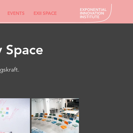
EVENTS
EXII SPACE
y Space
gskraft.