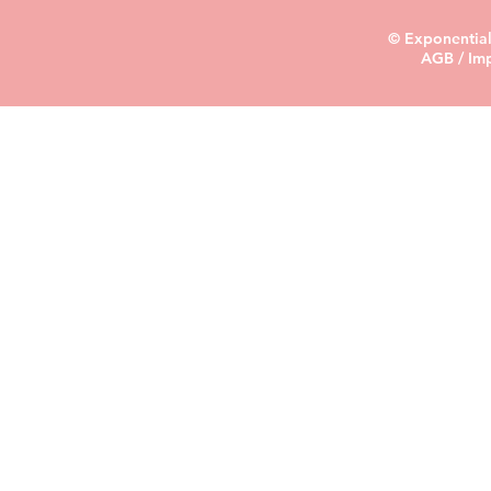
© Exponential
AGB
/
Im