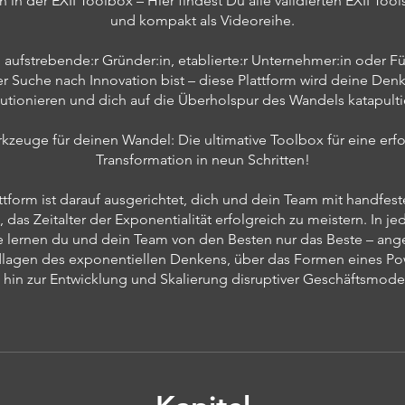
n der EXII Toolbox – Hier findest Du alle validierten EXII Tools
und kompakt als Videoreihe.
 aufstrebende:r Gründer:in, etablierte:r Unternehmer:in oder F
er Suche nach Innovation bist – diese Plattform wird deine Den
lutionieren und dich auf die Überholspur des Wandels katapulti
kzeuge für deinen Wandel: Die ultimative Toolbox für eine erfo
Transformation in neun Schritten!
ttform ist darauf ausgerichtet, dich und dein Team mit handfest
 das Zeitalter der Exponentialität erfolgreich zu meistern. In je
se lernen du und dein Team von den Besten nur das Beste – ang
lagen des exponentiellen Denkens, über das Formen eines Po
s hin zur Entwicklung und Skalierung disruptiver Geschäftsmodel