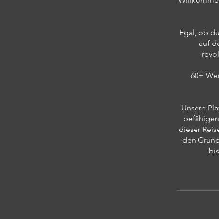
Willkommen i
Egal, ob du
auf d
revo
60+ Wer
Unsere Pla
befähigen,
dieser Rei
den Grund
bi