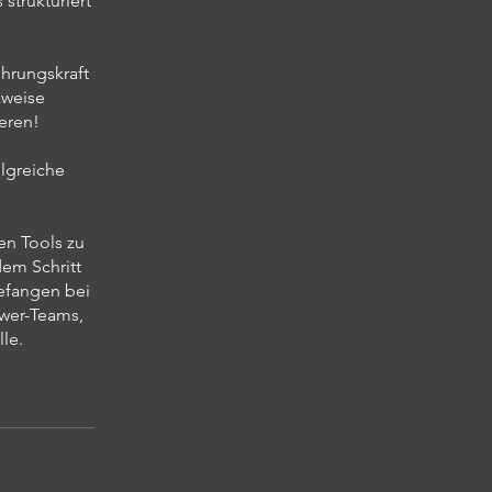
 strukturiert
ührungskraft
kweise
eren!
lgreiche
en Tools zu
dem Schritt
efangen bei
wer-Teams,
le.