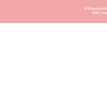
© Exponential
AGB
/
Im