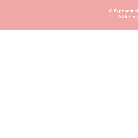
© Exponential
AGB
/
Im